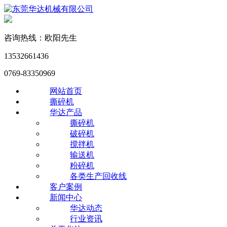
咨询热线：欧阳先生
13532661436
0769-83350969
网站首页
撕碎机
华达产品
撕碎机
破碎机
搅拌机
输送机
粉碎机
各类生产回收线
客户案例
新闻中心
华达动态
行业资讯