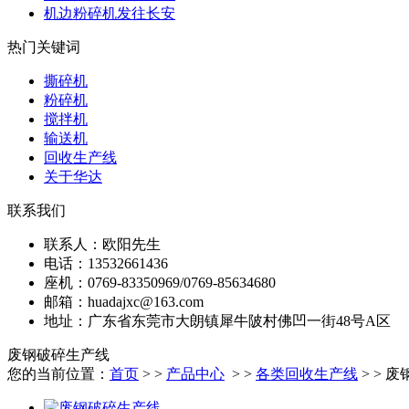
机边粉碎机发往长安
热门关键词
撕碎机
粉碎机
搅拌机
输送机
回收生产线
关于华达
联系我们
联系人：欧阳先生
电话：
13532661436
座机：0769-83350969/
0769-85634680
邮箱：huadajxc@163.com
地址：广东省东莞市大朗镇犀牛陂村佛凹一街48号A区
废钢破碎生产线
您的当前位置：
首页
> >
产品中心
> >
各类回收生产线
> > 